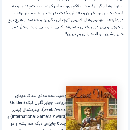
رستوران‌های گرون‌قیمت و لاکچری، وسایلِ کهنه و دست‌چندم رو به
قیمت جنسِ نو بخرین و بعدش، مُفت بفروشین به سمساری‌ها و
دوره‌گردها، مهمونی‌های اعیونیِ آن‌چنانی بگیرین و خلاصه از هیچ نوع
ولخرجی و پول دور ریختنی مضایقه نکنین تا بتونین وارثِ برحقّ عمو
جان باشین… و البته بازی رَم ببرین!!
وصیت‌نامه موفق شد کاندیدای
دریافت جوایز گُلدِن گیک (Golden
Geek Award)، اینترنشنال گِیمرز
(International Gamers Award) و
چندتا جایزه‌ی دیگه هم بشه و دو