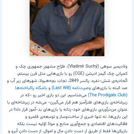
ولادیمیر سوهی (Vladimír Suchý)، طرّاح مشهورِ جمهوری چک و
کمپانی چک گیمز ادیشن (CGE) رو با بازی‌هایی مثل قرن بیستم،
اتّحادیه‌ی شش-نفره، پالسر 2849، نجاتِ بچه‌هیولا، شهرهای زیر آب و
صد البته با بازی‌های
وصیت‌نامه (Last Will)
و
باشگاه پاکباخته‌ها
(The Prodigals Club)
می‌شناسیم. این دو بازی اخیر رو -که در
زیرشاخه‌ی بازی‌های طنزآمیز هم قرار می‌گیرن- می‌شه در زیرشاخه‌ای با
عنوانِ من‌درآوردیِ بازی‌های خود-زنانه یا بازی‌های بد-آموز قرار داد!! در
این بازی‌ها، نه تنها خبری از ساخت‌وساز و توسعه‌ی قلمرو و
فعّالیت‌های اقتصادی و جمع‌آوری منابع و موادّ اوّلیه نیست بلکه
بازیکن‌ها فقط از طریقِ از دست دادنِ مال و اموال، از دست دادنِ آبرو و