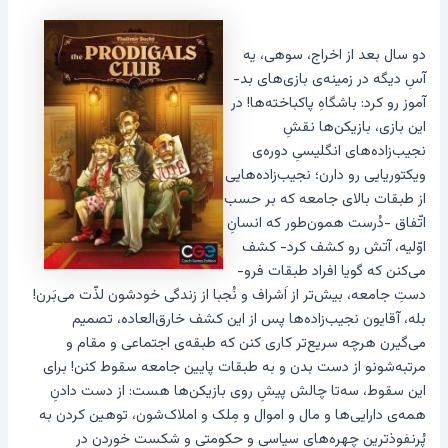
دو سال بعد از اخراج، سوهی، یه
آسِ دیگه در زمینه‌ی بازی‌های بد-
آموز رو کرد: باشگاهِ پاکباخته‌ها! در
این بازی، بازیکن‌ها نقشِ
نجیب‌زاده‌های انگلیسیِ دوره‌ی
ویکتوریایی رو دارن؛ نجیب‌زاده‌هایی
از طبقات بالای جامعه که بر حسب
اتّفاق -دُرست همون‌طور که انسانِ
اوّلیه، آتش رو کشف کرد- کشف
می‌کنن که گویا افراد طبقات فرو-
دستِ جامعه، بیش‌تر از اَشراف و نُجبا از زندگی خودشون لذّت می‌بَرن!
بله، آقایون نجیب‌زاده‌ها پس از این کشف خارق‌العاده، تصمیم
می‌گیرن هرچه سریع‌تر کاری کنن که طبقه‌ی اجتماعی و مقام و
مرتبه‌شونو از دست بدن و به طبقات پایین جامعه سقوط کنن! برای
این سقوط، سه‌تا چالش پیشِ روی بازیکن‌ها هست: از دست دادنِ
همه‌ی دارایی‌ها و مال و اموال و مِلک و املاک‌شون، توهین کردن به
پُرنفوذترین چهره‌های سیاسی و حکومتی و شکست خوردن در