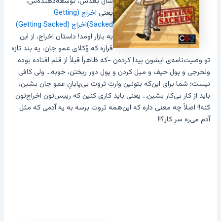
سال بعدش، توسعه‌دهنده‌ش،
یعنی
اخراج (Getting
Sacked)اخراج (Getting Sacked)
به بازار اومد! داستان اخراج، از این
قراره که وُکلای عمو جان، یه بند تازه
تو وصیت‌نامه‌ی ایشون پیدا کرده‌ن -که ظاهراً قبلاً از قلم افتاده بوده:
ولخرجی و پول حیف و میل کردن و پول دور ریختن، خوبه… ولی کافی
نیست؛ شما برای این‌که بتونین وارثِ ثروت بی‌پایانِ عمو جان بشین،
باید از کار بی‌کار بشین… یعنی باید کاری کنین که رییس‌تون اخراج‌تون
کنه!! اصلاً چه معنی داره که این‌همه ثروت برسه به یه آدمی که مثل
آدم می‌ره سرِ کار؟!!