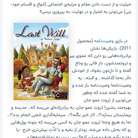
حیثیت و از دست دادن مقام و مرتبه‌ی اجتماعی (انواع و اقسام خود-
زنی) می‌تونن به امتیاز و در نهایت، به پیروزی برسن!!
در بازی
وصیت‌نامه
(محصول
2011)، بازیکن‌ها نقشِ
برادرزاده‌هایی رو دارن که عموی پیر
و ثروتمندشون، دارِ فانی رو وداع
گفته و تا دلِ‌تون بخواد، از خودش
دلار به‌جا گذاشته… و البته… یه
وصیت‌نامه! وصیت‌نامه باز شده و
به شما گفته شده که چطور
می‌تونین از ثروت عمو جان
بهره‌مند بشین! ثروتِ عمو جان، به برادرزاده‌ای می‌رسه که… مدرسه و
بیمارستان بسازه؟!… کار خیر بکُنه؟!… سرمایه‌گذاری خَفنی انجام بده؟!…
نه! به هیچ وجه! ثروتِ عمو جان به کسی می‌رسه که بتونه پول‌هایی
رو که به‌ش داده می‌شه، زودتر از بقیه و با لذّتِ بیش‌تری خرج -یا
بهتره بگیم حیف و میل- کنه!! پس برین به تماشاخونه‌ها و