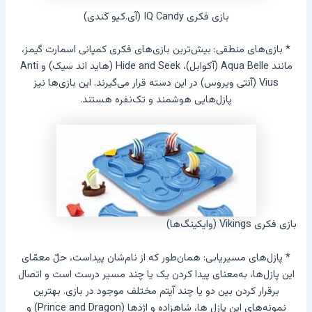
بازی فکری IQ Candy (آی.کیو کَندی)
* بازی‌های منطقی: بیش‌ترین بازی‌های فکری کمپانی اسمارت گیمز،
مانند Aqua Belle (آکوابل)، Hide and Seek (هاید اند سیک) و Anti
Vius (آنتی ویروس) در این دسته قرار می‌گیرند. این بازی‌ها نیز
پازل‌هایی هوشمند و تک‌نفره هستند.
بازی فکری Vikings (وایکینگ‌ها)
* پازل‌های مسیریابی: همان‌طور که از نام‌شان پیداست، حلّ معمّای
این پازل‌ها، به‌معنای پیدا کردن یک یا چند مسیر درست است و اتصال
برقرار کردن بین دو یا چند آیتم مختلف موجود در بازی. بهترین
نمونه‌های این پازل ها، شاهزاده و اژدها (Prince and Dragon) و