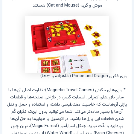
موش و گربه (Cat and Mouse) هستند.
بازی فکری Prince and Dragon (شاهزاده و اژدها)
* بازی‌های مَگنِتی (Magnetic Travel Games): تفاوت اصلی آن‌ها با
سایر بازی‌های کمپانی اسمارت گیمز، در طرّاحی صفحه‌ها و قطعات
پازلی آن‌هاست که خاصیت مغناطیسی داشته و استفاده و حمل و نقل
آن‌ها را بسیار ساده‌تر می‌کند. شما می‌توانید بدون این‌که نگران گُم
شدن قطعات این پازل‌ها باشید، در اتومبیل یا هواپیما به حلّ آن‌ها
بپردازید و لذّت ببرید. جنگل اسرار‌آمیز (Magic Forest)، برِین چیزِر
(Brain Cheeser) و دنیای آب (Water World) از بهترین نمونههای