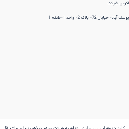
آدرس شرکت
یوسف آباد- خیابان 72- پلاک 2- واحد 1-طبقه 1
کلیه حقوق این وب سایت متعلق به شرکت سرزمین ذهن زیبا می‌باشد.©