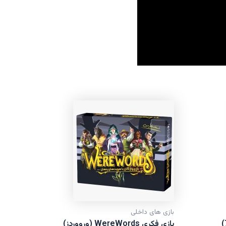
بازی های داخلی
بازی فکری WereWords (ورووردز)