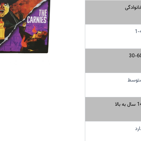
انوادگی
1-
30-6
توسط
ال به بالا
ارد