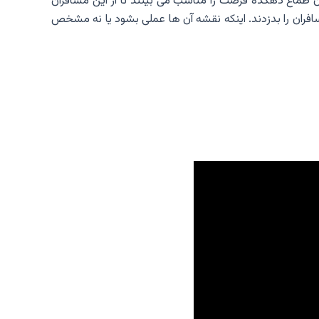
ین یک خانواده از روستاییان طماع دهکده فرصت را مناسب می بینند تا از این مسافران
فران را بدزدند. اینکه نقشه آن ها عملی بشود یا نه مشخص