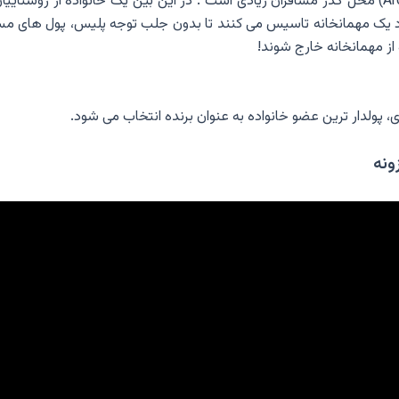
در سال 1831 دهکده ای دور افتاده درمنطقه آغدش (Ardeche) محل گذر مسافران زیادی است . در این ب
د یک مهمانخانه تاسیس می کنند تا بدون جلب توجه پلیس، پول های مسا
ز مهمانخانه خارج شوند!
، پولدار ترین عضو خانواده به عنوان برنده انتخاب می شود.
ونه