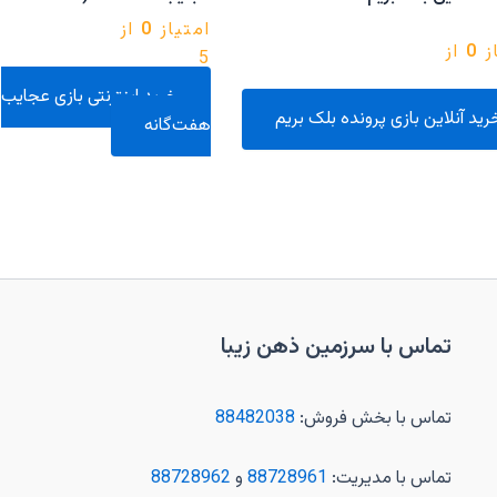
امتیاز
0
از
ز
0
از
5
خرید اینترنتی بازی عجایب
رید آنلاین بازی پرونده بلک بریم
هفت‌گانه
تماس با سرزمین ذهن زیبا
تماس با بخش فروش:
88482038
تماس با مدیریت:
88728961
و
88728962