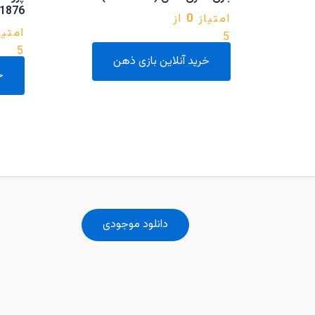
1876
امتیاز
0
از
امتیا
5
5
خرید آنلاین بازی ذهن
خ
دانلود موجودی