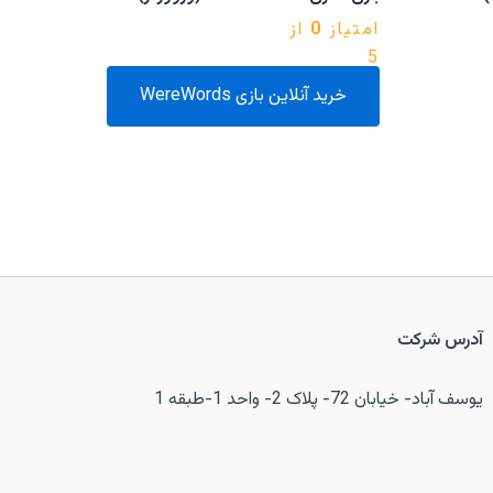
امتیاز
0
از
5
خرید آنلاین بازی WereWords
آدرس شرکت
یوسف آباد- خیابان 72- پلاک 2- واحد 1-طبقه 1