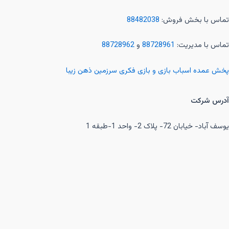
تماس با بخش فروش:
88482038
تماس با مدیریت:
88728961
و
88728962
پخش عمده اسباب بازی و بازی فکری سرزمین ذهن زیبا
آدرس شرکت
یوسف آباد- خیابان 72- پلاک 2- واحد 1-طبقه 1