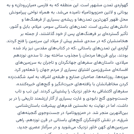
گهواره‌ی تمدن مشهور است. این منطقه که به فارسی «میان‌رودان» و به
یونانی و لاتین «مزوپوتامیا» نامیده می‌شد، به همراه نواحی پیرامونش
محل ظهور کهن‌ترین تمدن‌ها و ریشه‌ی بسیاری از فرهنگ‌ها و
دانش‌های بشری است. تمدن‌های باستانی سومر، عیلام، بابل و آشور،
تأثیر گسترده‌ای بر فرهنگ‌های پس از خود گذاشتند، از جمله بر
هخامنشیان که در سده‌ی ششم پیش از میلاد این سرزمین را فتح کردند.
آوازه‌ی این تمدن‌های باستانی ،که در کتاب‌های مقدس نیز یاد شده
بودند، برای قرن‌ها مردمان را مجذوب ساخته بود. تا سده‌ی نوزدهم
میلادی، داستان‌های سفرهای جهانگردان و تاجران به سرزمین‌های
افسانه‌ای مشرق‌زمین اشتیاق بسیاری از مردم جهان را شعله‌ور کرد.
موزه‌ها، روزنامه‌ها، صاحبان صنایع و طبقه‌ی اشراف به امید شگفت‌زده
کردن مخاطبانشان با یافته‌های حیرت‌انگیز و گنج‌های خیره‌کننده،
سفرهای اکتشافی به خاور نزدیک را پشتیبانی کردند. این تب و تاب
جست‌وجوی گنج نابودی و غارت بسیاری از آثار ارزشمند تاریخی را در بر
داشت، اما در نهایت به نخستین قدم‌های پیشرفت باستان‌شناسی
بین‌النهرین منجر شد. در «مزوپوتامیا: در جست‌وجوی گنجینه‌های
شرق»، در نقش کاوشگران گنج‌های باستانی در قرن نوزدهم، راهی
سرزمین‌های کهن خاور نزدیک می‌شوید و در سرآغاز عصری جدید،