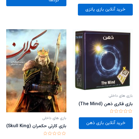
گردها
5
امتیاز
0
خرید آنلاین بازی یاتزی
از
5
بازی های داخلی
بازی فکری ذهن (The Mind)
امتیاز
بازی های داخلی
0
خرید آنلاین بازی ذهن
از
بازی کارتی حکمران (Skull King)
5
امتیاز