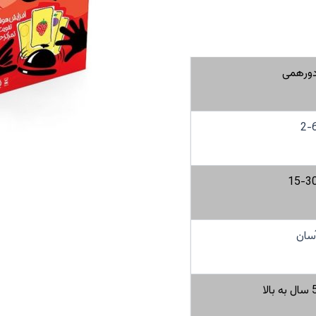
ورهمی
2-
15-3
سان
 به بالا