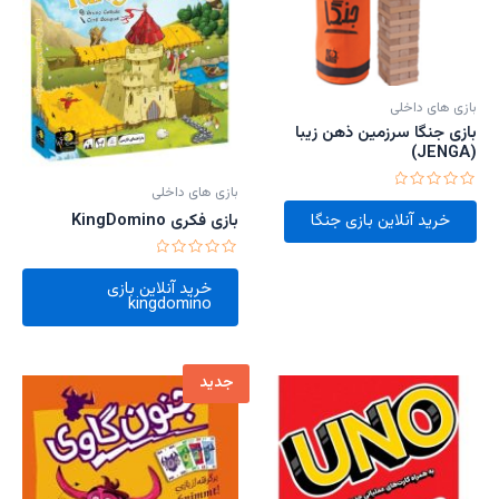
بازی های داخلی
بازی جنگا سرزمین ذهن زیبا
(JENGA)
بازی های داخلی
امتیاز
0
بازی فکری KingDomino
خرید آنلاین بازی جنگا
از
5
امتیاز
0
خرید آنلاین بازی
از
kingdomino
5
جدید