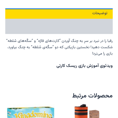
توضیحات
نظرات (0)
رقبا را در نبرد بر سرِ به چنگ آوردن “کارت‌های قارّه” و “سکّه‌های سُلطه”
شکست دهید! نخستین بازیکنی که دو “سکّه‌ی سُلطه” به چنگ بیاورد،
بازی را می‌بَرد!
ویدئوی آموزش بازی ریسک کارتی
محصولات مرتبط