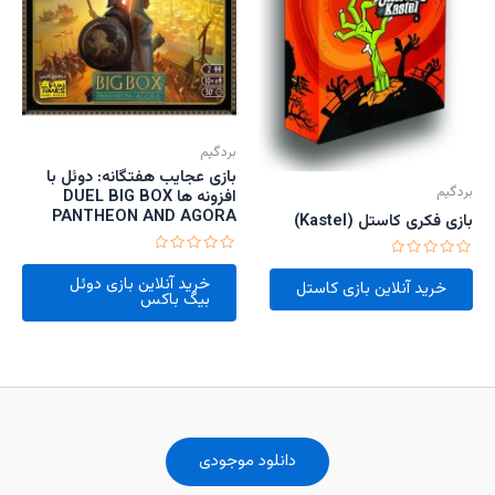
بردگیم
بازی عجایب هفتگانه: دوئل با
بردگیم
افزونه ها DUEL BIG BOX
PANTHEON AND AGORA
بازی فکری کاستل (Kastel)
امتیاز
امتیاز
0
خرید آنلاین بازی دوئل
0
خرید آنلاین بازی کاستل
از
از
بیگ باکس
5
5
دانلود موجودی