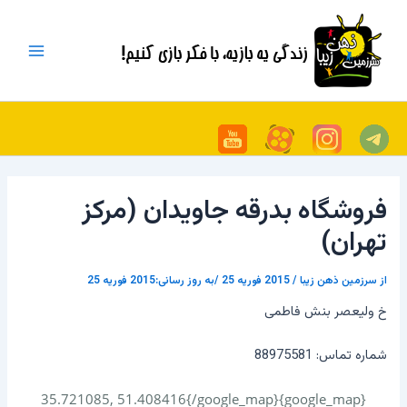
رش
پیمایش
Main
ه
نوشته
Menu
حتوا
فروشگاه بدرقه جاویدان (مرکز
تهران)
از
سرزمین ذهن زیبا
/
2015 فوریه 25
/به روز رسانی:2015 فوریه 25
خ ولیعصر بنش فاطمی
شماره تماس: 88975581
{google_map}35.721085, 51.408416{/google_map}