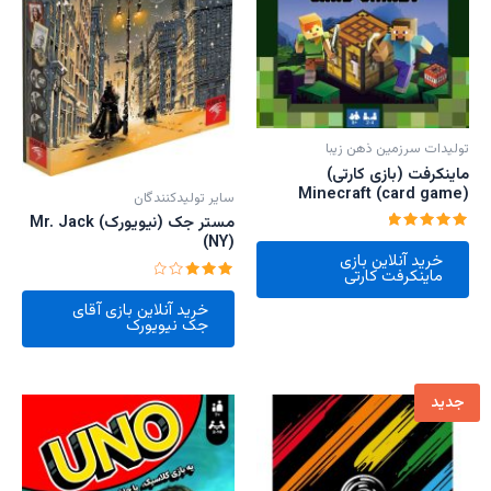
تولیدات سرزمین ذهن زیبا
ماینکرفت (بازی کارتی)
Minecraft (card game)
سایر تولیدکنندگان
مستر جک (نیویورک) Mr. Jack
(NY)
امتیاز
5.00
خرید آنلاین بازی
از 5
ماینکرفت کارتی
امتیاز
3.00
خرید آنلاین بازی آقای
از 5
جک نیویورک
جدید