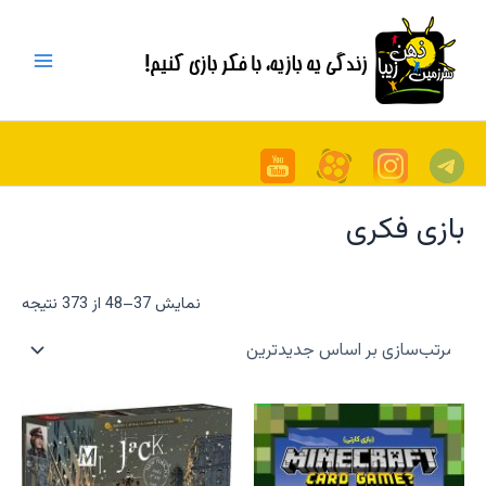
مرت
رش
Main
بر
اسا
ه
جدی
Menu
حتوا
بازی فکری
نمایش 37–48 از 373 نتیجه